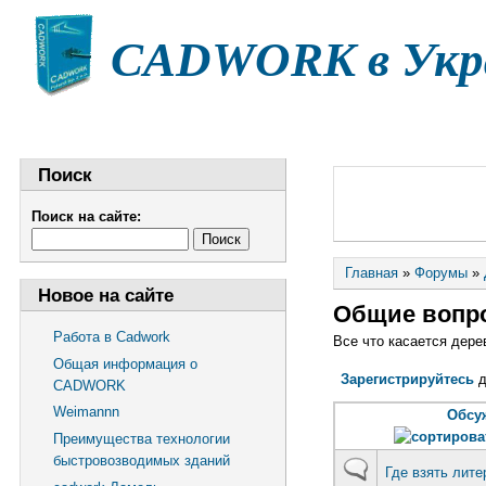
CADWORK в Укр
НОВОСТИ
СТАТЬИ
ДОКУМЕНТАЦИЯ
Ф
Поиск
Поиск на сайте:
Главная
»
Форумы
»
Новое на сайте
Общие вопр
Работа в Cadwork
Все что касается дере
Общая информация о
Зарегистрируйтесь
д
CADWORK
Weimannn
Обсу
Преимущества технологии
быстровозводимых зданий
Где взять лите