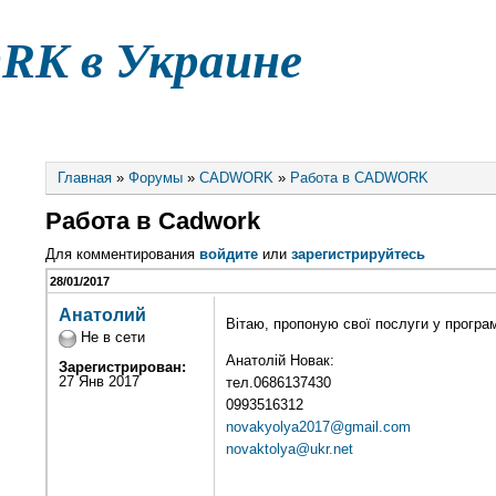
K в Украине
ДОКУМЕНТАЦИЯ
ФАЙЛЫ
ФОРУМ
КОНТАКТ
Главная
»
Форумы
»
CADWORK
»
Работа в CADWORK
Работа в Cadwork
Для комментирования
войдите
или
зарегистрируйтесь
28/01/2017
Анатолий
Вітаю, пропоную свої послуги у програ
Не в сети
Анатолій Новак:
Зарегистрирован:
27 Янв 2017
тел.0686137430
0993516312
novakyolya2017@gmail.com
novaktolya@ukr.net